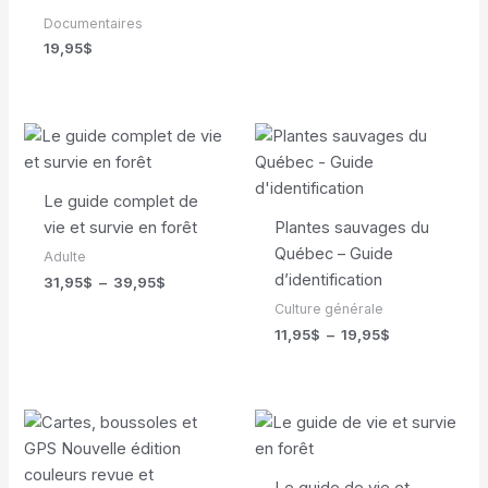
prix :
Documentaires
19,95$
à
19,95
$
24,95$
Le guide complet de
vie et survie en forêt
Plantes sauvages du
Québec – Guide
Adulte
d’identification
Plage
31,95
$
–
39,95
$
de
Culture générale
prix :
Plage
11,95
$
–
19,95
$
31,95$
de
à
prix :
39,95$
11,95$
à
19,95$
Le guide de vie et