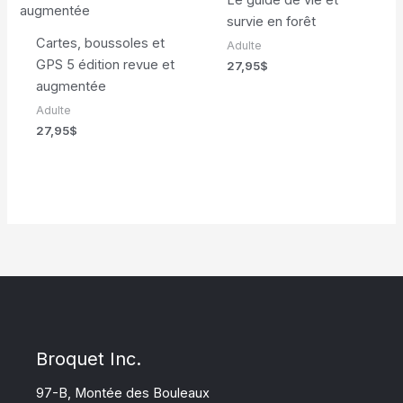
survie en forêt
Cartes, boussoles et
Adulte
GPS 5 édition revue et
27,95
$
augmentée
Adulte
27,95
$
Broquet Inc.
97-B, Montée des Bouleaux