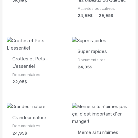
les oiseaux du Québec
26,95
$
Activités éducatives
Plage
24,99
$
–
29,95
$
de
prix :
24,99$
à
29,95$
Super rapides
Crottes et Pets –
Documentaires
L’essentiel
24,95
$
Documentaires
22,95
$
Grandeur nature
Documentaires
Même si tu n’aimes
24,95
$