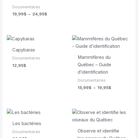
Documentaires
Plage
19,99
$
–
24,95
$
de
prix :
19,99$
à
24,95$
Capybaras
Mammifères du
Documentaires
Québec – Guide
12,95
$
d’identification
Documentaires
Plage
15,99
$
–
19,95
$
de
prix :
15,99$
à
19,95$
Les bactéries
Observe et identifie
Documentaires