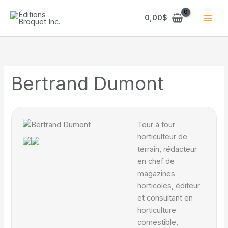
Aller
au
0,00
$
contenu
Bertrand Dumont
Tour à tour
horticulteur de
terrain, rédacteur
en chef de
magazines
horticoles, éditeur
et consultant en
horticulture
comestible,