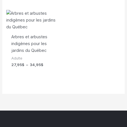
Arbres et arbustes
indigènes pour les
jardins du Québec
Adulte
Plage
27,95
$
–
34,95
$
de
prix :
27,95$
à
34,95$