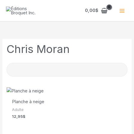
Aller
au
0,00
$
contenu
Chris Moran
Planche à neige
Adulte
12,95
$