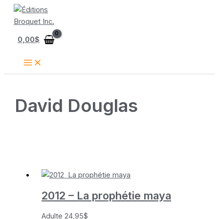
Aller
au
contenu
0,00
$
David Douglas
2012 – La prophétie maya
Adulte
24,95
$