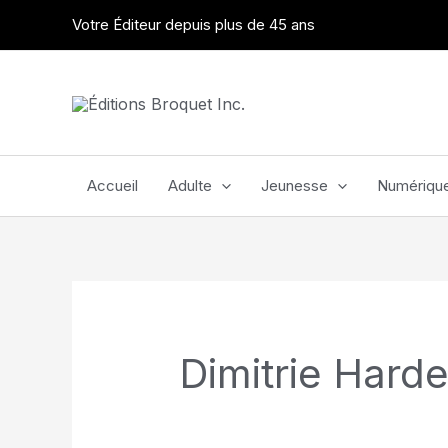
Aller
Votre Éditeur depuis plus de 45 ans
au
contenu
Accueil
Adulte
Jeunesse
Numériqu
Dimitrie Harde