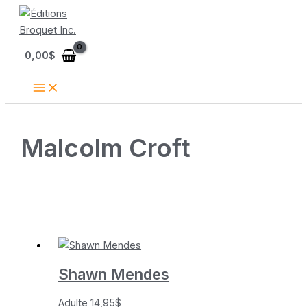
Aller
au
contenu
0,00
$
Malcolm Croft
Shawn Mendes
Adulte
14,95
$