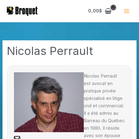
Aller
au
0,00
$
contenu
Nicolas Perrault
Nicolas Perrault
est avocat en
pratique privée
spécialisé en litige
civil et commercial.
Il a été admis au
Barreau du Québec
en 1980. Il réside
avec son épouse