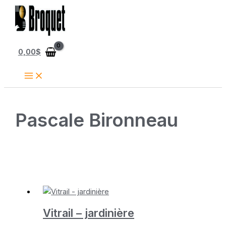
Aller
au
contenu
0,00
$
Pascale Bironneau
Vitrail – jardinière