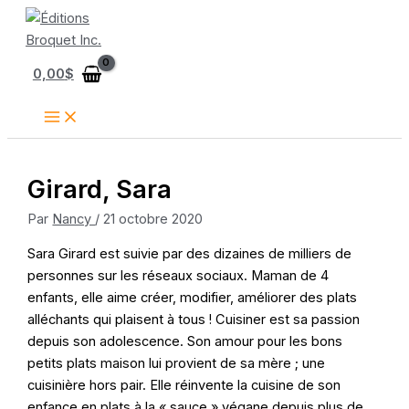
Aller
au
contenu
0,00
$
Girard, Sara
Par
Nancy
/
21 octobre 2020
Sara Girard est suivie par des dizaines de milliers de
personnes sur les réseaux sociaux. Maman de 4
enfants, elle aime créer, modifier, améliorer des plats
alléchants qui plaisent à tous ! Cuisiner est sa passion
depuis son adolescence. Son amour pour les bons
petits plats maison lui provient de sa mère ; une
cuisinière hors pair. Elle réinvente la cuisine de son
enfance en plats à la « sauce » végane depuis plus de