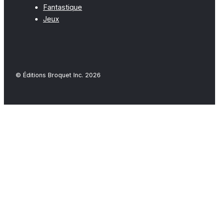
Fantastique
Jeux
© Éditions Broquet Inc. 2026
Close
this
modu
FAQ
-COMMANDES- Vous pouvez commander tous nos
ouvrages par l'entremise de notre site
(www.broquet.ca), par courriel (achat@broquet.test) ou
par téléphone (450 638-3338). Les commandes sont