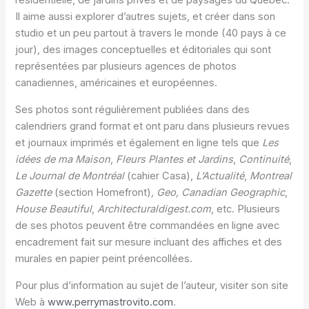
résidentielle, de jardins privés et de paysages du Québec.
Il aime aussi explorer d’autres sujets, et créer dans son
studio et un peu partout à travers le monde (40 pays à ce
jour), des images conceptuelles et éditoriales qui sont
représentées par plusieurs agences de photos
canadiennes, américaines et européennes.
Ses photos sont régulièrement publiées dans des
calendriers grand format et ont paru dans plusieurs revues
et journaux imprimés et également en ligne tels que
Les
idées de ma Maison
,
Fleurs Plantes et Jardins
,
Continuité
,
Le Journal de Montréal
(cahier Casa),
L’Actualité
,
Montreal
Gazette
(section Homefront)
, Geo, Canadian Geographic
,
House Beautiful
,
Architecturaldigest.com
, etc. Plusieurs
de ses photos peuvent être commandées en ligne avec
encadrement fait sur mesure incluant des affiches et des
murales en papier peint préencollées.
Pour plus d’information au sujet de l’auteur, visiter son site
Web à
www.perrymastrovito.com
.