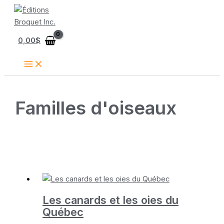
Aller
au
contenu
0,00
$
Familles d'oiseaux
Les canards et les oies du
Québec