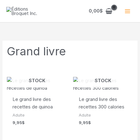
Aller
au
0,00
$
contenu
Grand livre
EN RUPTURE DE
EN RUPTURE DE
STOCK
STOCK
Le grand livre des
Le grand livre des
recettes de quinoa
recettes 300 calories
Adulte
Adulte
9,95
$
9,95
$