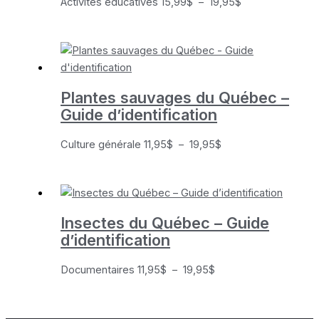
Plage
Activités éducatives
15,99
$
–
19,95
$
de
prix :
15,99$
à
19,95$
Plantes sauvages du Québec –
Guide d’identification
Plage
Culture générale
11,95
$
–
19,95
$
de
prix :
11,95$
à
Insectes du Québec – Guide
19,95$
d’identification
Plage
Documentaires
11,95
$
–
19,95
$
de
prix :