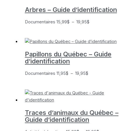
à
Arbres – Guide d’identification
19,95$
Plage
Documentaires
15,99
$
–
19,95
$
de
prix :
15,99$
à
Papillons du Québec – Guide
19,95$
d’identification
Plage
Documentaires
11,95
$
–
19,95
$
de
prix :
11,95$
à
19,95$
Traces d’animaux du Québec –
Guide d’identification