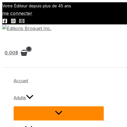
Aller
Votre Éditeur depuis plus de 45 ans
au
me connecter
contenu
Rechercher
0,00
$
Accueil
Adulte