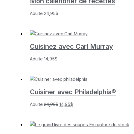
Mon calendrier de recettes
Adulte
24,95
$
Cuisinez avec Carl Murray
Adulte
14,95
$
Cuisiner avec Philadelphia®
Le
Le
Adulte
24,95
$
14,95
$
prix
prix
initial
actuel
En rupture de stock
était :
est :
24,95$.
14,95$.