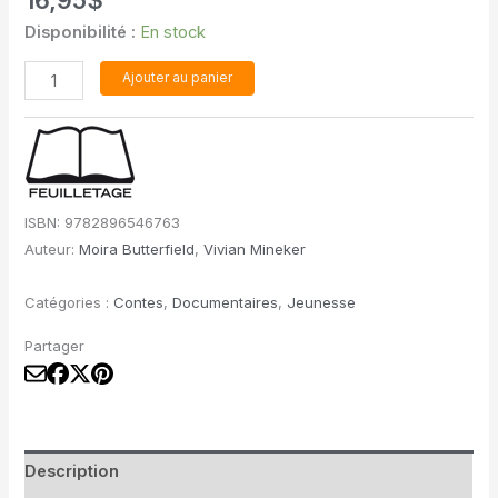
16,95
$
Disponibilité :
En stock
quantité
Ajouter au panier
de
La
vie
secrète
des
ISBN:
9782896546763
arbres
Auteur:
Moira Butterfield
,
Vivian Mineker
Catégories :
Contes
,
Documentaires
,
Jeunesse
Partager
Description