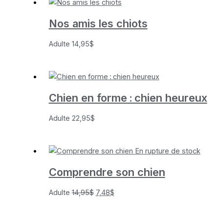
Nos amis les chiots
Adulte
14,95
$
Chien en forme : chien heureux
Adulte
22,95
$
En rupture de stock
Comprendre son chien
Le
Le
Adulte
14,95
$
7,48
$
prix
prix
initial
actuel