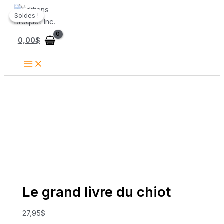
Aller
Soldes !
Soldes !
au
contenu
0,00
$
Le grand livre du chiot
27,95
$