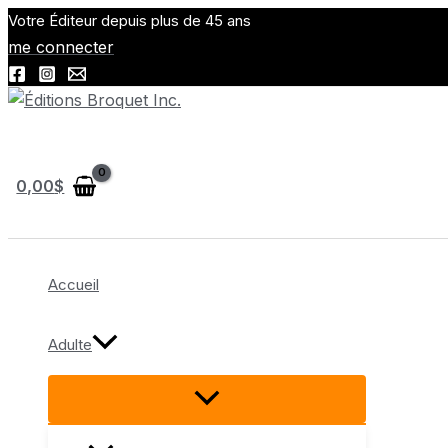
Aller
Votre Éditeur depuis plus de 45 ans
au
me connecter
contenu
Rechercher
0,00
$
Accueil
Adulte