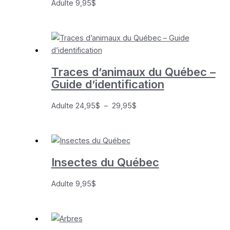
Adulte
9,95
$
Traces d’animaux du Québec –
Guide d’identification
Plage
Adulte
24,95
$
–
29,95
$
de
prix :
24,95$
à
Insectes du Québec
29,95$
Adulte
9,95
$