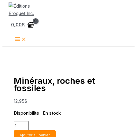
Aller
au
contenu
0,00
$
Minéraux, roches et
fossiles
12,95
$
Disponibilité :
En stock
quantité
de
Ajouter au panier