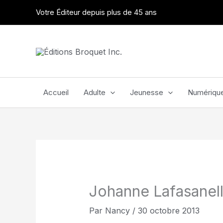
Aller
Votre Éditeur depuis plus de 45 ans
au
contenu
Accueil
Adulte
Jeunesse
Numériqu
Johanne Lafasanel
Par
Nancy
/
30 octobre 2013