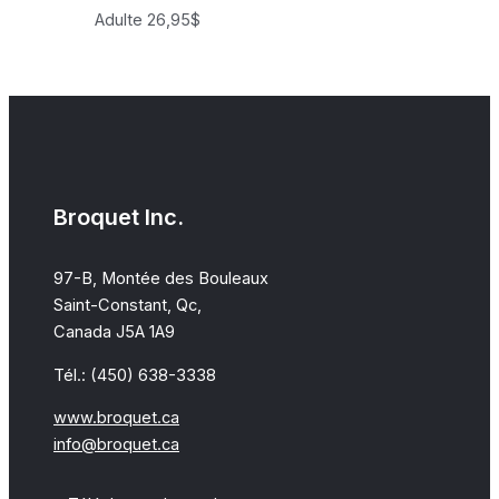
Adulte
26,95
$
Broquet Inc.
97-B, Montée des Bouleaux
Saint-Constant, Qc,
Canada J5A 1A9
Tél.: (450) 638-3338
www.broquet.ca
info@broquet.ca