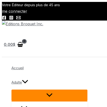
Aller
Votre Éditeur depuis plus de 45 ans
au
me connecter
contenu
Rechercher
0,00
$
Accueil
Adulte