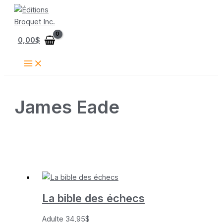
Aller
au
contenu
0,00
$
James Eade
La bible des échecs
Adulte
34,95
$