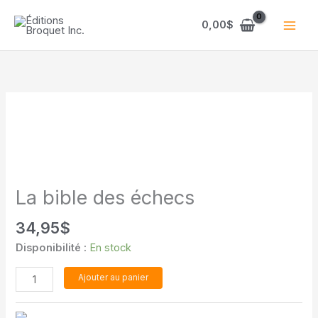
Aller
au
0,00
$
contenu
La bible des échecs
34,95
$
Disponibilité :
En stock
quantité
Ajouter au panier
de
La