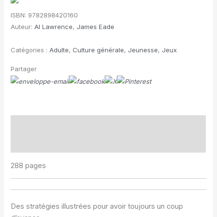
bible
ISBN:
9782898420160
des
Auteur:
Al Lawrence
,
James Eade
échecs
Catégories :
Adulte
,
Culture générale
,
Jeunesse
,
Jeux
Partager
Description
Informations complémentaires
288 pages
Des stratégies illustrées pour avoir toujours un coup