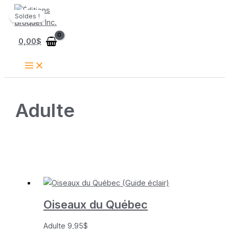
Aller
Soldes !
au
contenu
0,00
$
Adulte
Oiseaux du Québec
Adulte
9,95
$