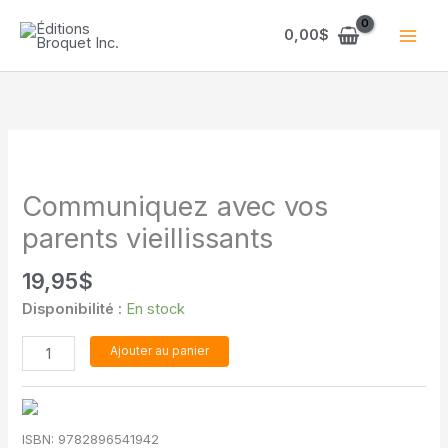
Aller
au
0,00
$
contenu
Communiquez avec vos
parents vieillissants
19,95
$
Disponibilité :
En stock
quantité
Ajouter au panier
de
Communiquez
avec
ISBN:
9782896541942
vos