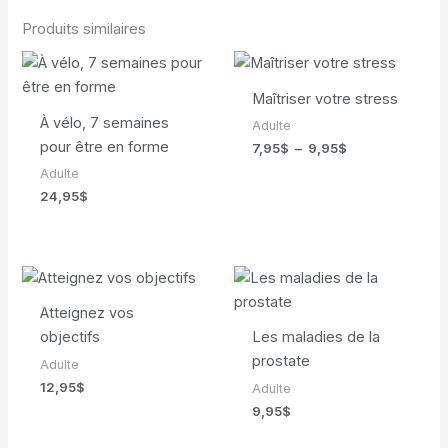
Produits similaires
Maîtriser votre stress
À vélo, 7 semaines
Adulte
pour être en forme
Plage
7,95
$
–
9,95
$
de
Adulte
prix :
24,95
$
7,95$
à
9,95$
Atteignez vos
objectifs
Les maladies de la
prostate
Adulte
12,95
$
Adulte
9,95
$