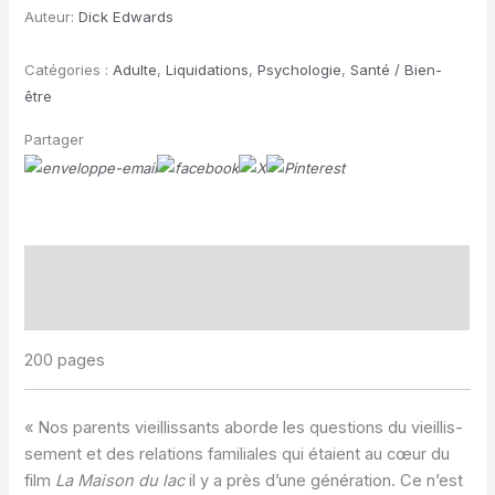
Auteur:
Dick Edwards
parents
vieillissants
Catégories :
Adulte
,
Liquidations
,
Psychologie
,
Santé / Bien-
être
Partager
Description
Informations complémentaires
200 pages
« Nos parents vieillissants aborde les questions du vieillis­
sement et des relations familiales qui étaient au cœur du
film
La Maison du lac
il y a près d’une génération. Ce n’est