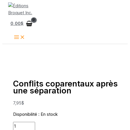
Aller
au
contenu
0,00
$
Conflits coparentaux après
une séparation
7,95
$
Disponibilité :
En stock
quantité