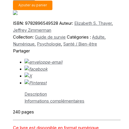
de
Ajouter au panier
Conflits
coparentaux
après
ISBN:
9782896549528
Auteur:
Elizabeth S. Thayer
,
une
Jeffrey Zimmerman
séparation
Collection:
Guide de survie
Catégories :
Adulte
,
Numérique
,
Psychologie
,
Santé / Bien-être
Partager
Description
Informations complémentaires
240 pages
Ce livre est disponible en format numérique