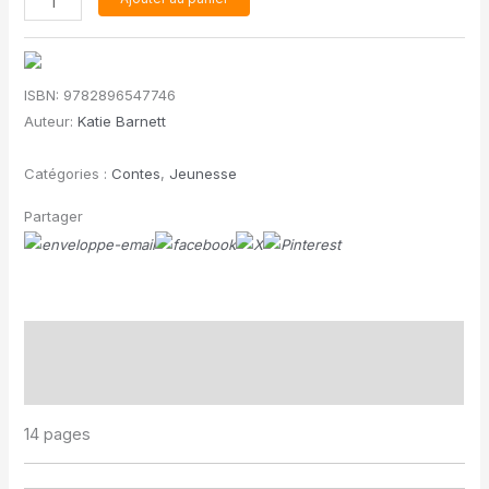
de
Il
y
ISBN:
9782896547746
a
Auteur:
Katie Barnett
un
dino
Catégories :
Contes
,
Jeunesse
coincé
dans
Partager
mon
livre
!
Description
Informations complémentaires
14 pages