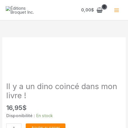
Aller
au
0,00
$
contenu
Il y a un dino coincé dans mon
livre !
16,95
$
Disponibilité :
En stock
quantité
Ajouter au panier