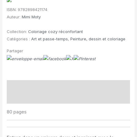
cozy
ISBN:
9782898421174
Auteur:
Mimi Moty
Collection:
Coloriage cozy réconfortant
Catégories :
Art et passe-temps
,
Peinture, dessin et coloriage
Partager
Description
Informations complémentaires
80 pages