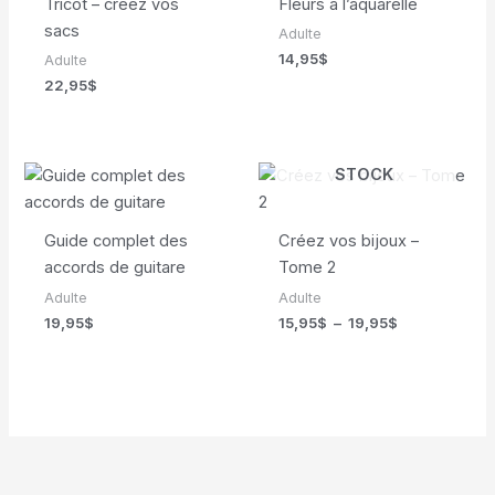
Tricot – créez vos
Fleurs à l’aquarelle
sacs
Adulte
14,95
$
Adulte
22,95
$
EN RUPTURE DE
STOCK
Guide complet des
Créez vos bijoux –
accords de guitare
Tome 2
Adulte
Adulte
Plage
19,95
$
15,95
$
–
19,95
$
de
prix :
15,95$
à
19,95$