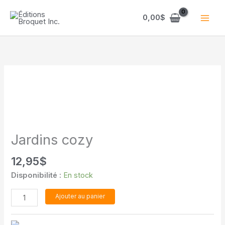
Aller
au
0,00
$
contenu
Jardins cozy
12,95
$
Disponibilité :
En stock
quantité
Ajouter au panier
de
Jardins