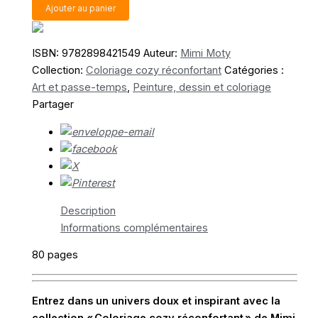
quantité
Ajouter au panier
de
Métiers
ISBN:
9782898421549
Auteur:
Mimi Moty
cozy
Collection:
Coloriage cozy réconfortant
Catégories :
Art et passe-temps
,
Peinture, dessin et coloriage
Partager
Description
Informations complémentaires
80 pages
Entrez dans un univers doux et inspirant avec la
collection « Coloriage cozy réconfortant » de Mimi