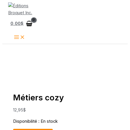
Aller
au
contenu
0,00
$
Métiers cozy
12,95
$
Disponibilité :
En stock