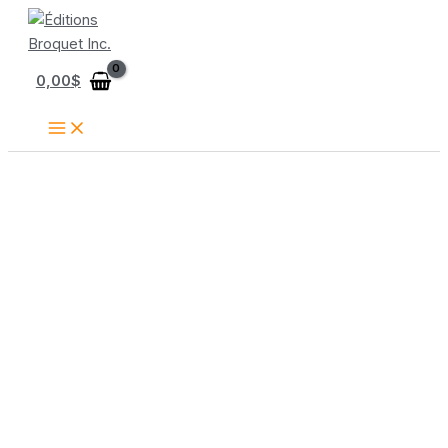
Aller
au
contenu
0,00
$