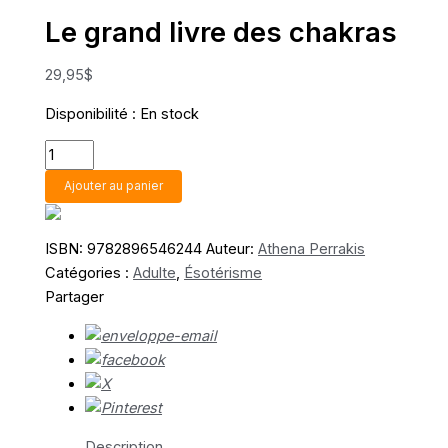
Le grand livre des chakras
29,95
$
Disponibilité :
En stock
quantité
de
Ajouter au panier
Le
grand
livre
ISBN:
9782896546244
Auteur:
Athena Perrakis
des
Catégories :
Adulte
,
Ésotérisme
chakras
Partager
Description