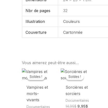
Nbr de pages
32
Illustration
Couleurs
Couverture
Cartonnée
Vous aimerez peut-être aussi…
Soldes !
Soldes !
Soldes !
Soldes !
Vampires et
Sorcières et
morts-
sorciers
vivants
Documentaires
Le
Le
14,95
$
9,95
$
Documentaires