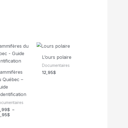
L’ours polaire
Documentaires
ammifères
12,95
$
u Québec –
uide
identification
ocumentaires
5,99
$
–
Plage
9,95
$
de
prix :