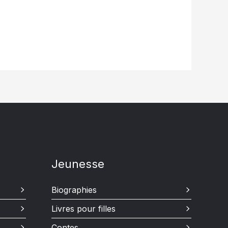
15,99$
à
19,95$
Jeunesse
Biographies
Livres pour filles
Contes