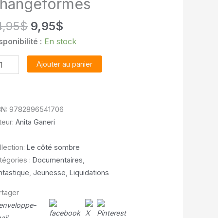
hangeformes
Le
Le
4,95
$
9,95
$
prix
prix
sponibilité :
En stock
initial
actuel
antité
était :
est :
Ajouter au panier
14,95$.
9,95$.
ups-
rous
BN:
9782896541706
teur:
Anita Ganeri
tres
angeformes
llection:
Le côté sombre
tégories :
Documentaires
,
ntastique
,
Jeunesse
,
Liquidations
rtager