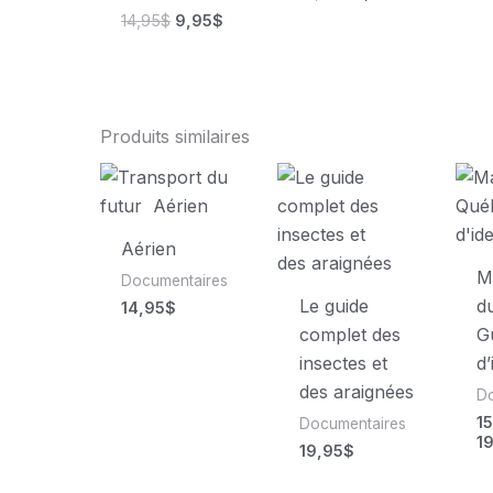
prix
prix
Le
Le
14,95
$
9,95
$
initial
actuel
prix
prix
était :
est :
initial
actuel
14,95$.
9,95$.
était :
est :
14,95$.
9,95$.
Produits similaires
Aérien
M
Documentaires
Le guide
d
14,95
$
complet des
G
insectes et
d’
des araignées
D
1
Documentaires
1
19,95
$