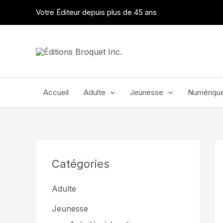
Aller
Votre Éditeur depuis plus de 45 ans
au
contenu
Accueil
Adulte
Jeunesse
Numériqu
Catégories
Adulte
Jeunesse