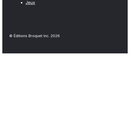
Jeux
© Éditions Broquet Inc. 2026
Close
this
modu
FAQ
-COMMANDES- Vous pouvez commander tous nos
ouvrages par l'entremise de notre site
(www.broquet.ca), par courriel (achat@broquet.test) ou
par téléphone (450 638-3338). Les commandes sont
traitées dans les 72 heures suivant leur réception.