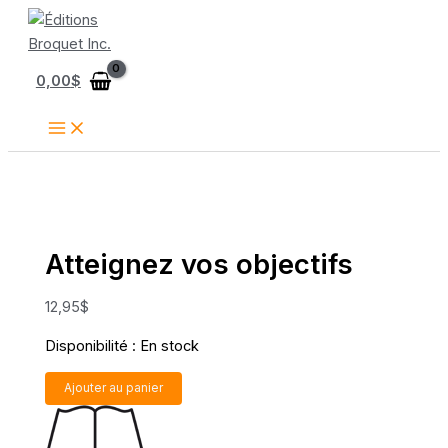
Aller
au
contenu
0,00
$
Atteignez vos objectifs
12,95
$
Disponibilité :
En stock
quantité
Ajouter au panier
de
Atteignez