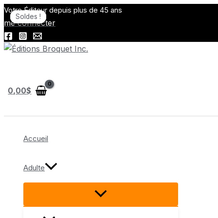
Aller
Votre Éditeur depuis plus de 45 ans
Soldes !
Soldes !
Soldes !
Soldes !
au
me connecter
contenu
Rechercher
0,00
$
Accueil
Adulte