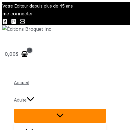
Aller
Votre Éditeur depuis plus de 45 ans
au
me connecter
contenu
Rechercher
0,00
$
Accueil
Adulte