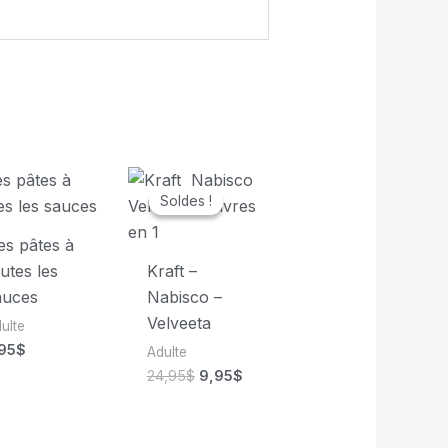
Soldes !
Soldes !
es pâtes à
utes les
Kraft –
auces
Nabisco –
Velveeta
ulte
,95
$
Adulte
Le
Le
24,95
$
9,95
$
prix
prix
initial
actuel
était :
est :
24,95$.
9,95$.