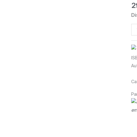
2
Di
qu
de
Dé
le
IS
al
Au
ch
so
Ca
Pa