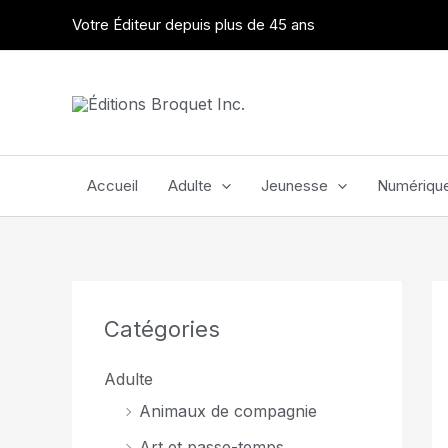
Aller
Votre Éditeur depuis plus de 45 ans
au
contenu
Accueil
Adulte
Jeunesse
Numériqu
Catégories
Adulte
Animaux de compagnie
Art et passe-temps