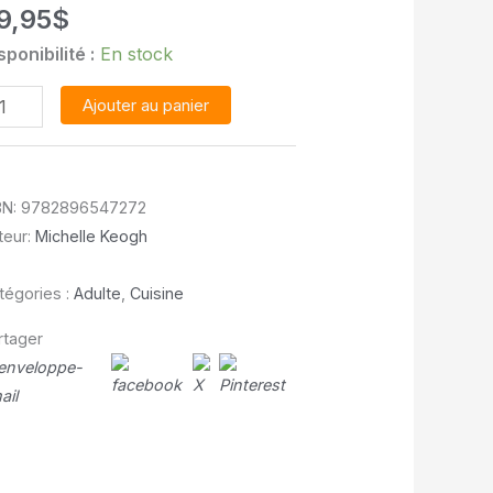
9,95
$
sponibilité :
En stock
antité
Ajouter au panier
shydrater
s
BN:
9782896547272
iments
teur:
Michelle Keogh
ez
i
tégories :
Adulte
,
Cuisine
rtager