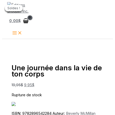
Aller
Soldes !
Soldes !
Soldes !
Soldes !
Soldes !
au
contenu
0,00
$
Une journée dans la vie de
ton corps
Le
Le
19,95
$
9,95
$
prix
prix
Rupture de stock
initial
actuel
était :
est :
19,95$.
9,95$.
ISBN:
9782896542284
Auteur:
Beverly McMillan