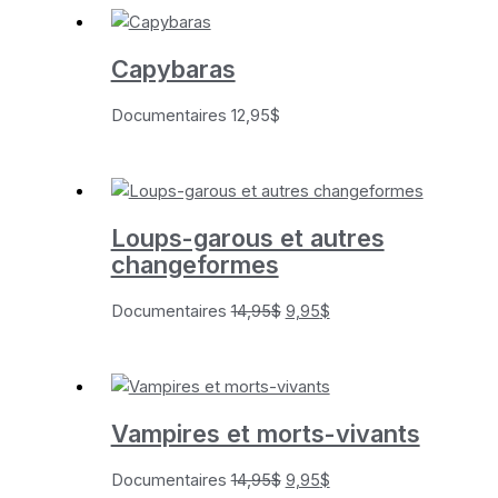
Capybaras
Documentaires
12,95
$
Loups-garous et autres
changeformes
Le
Le
Documentaires
14,95
$
9,95
$
prix
prix
initial
actuel
était :
est :
14,95$.
9,95$.
Vampires et morts-vivants
Le
Le
Documentaires
14,95
$
9,95
$