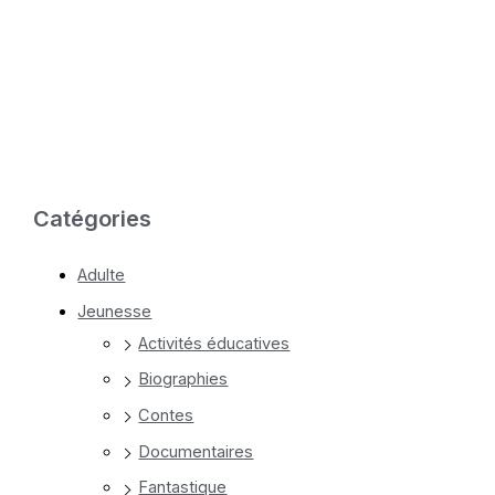
prix
prix
initial
actuel
était :
est :
14,95$.
9,95$.
Catégories
Adulte
Jeunesse
Activités éducatives
Biographies
Contes
Documentaires
Fantastique