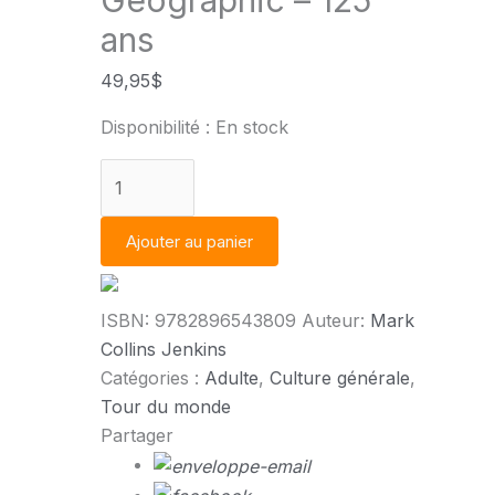
Geographic – 125
ans
49,95
$
Disponibilité :
En stock
quantité
de
National
Ajouter au panier
Geographic
–
125
ISBN:
9782896543809
Auteur:
Mark
ans
Collins Jenkins
Catégories :
Adulte
,
Culture générale
,
Tour du monde
Partager