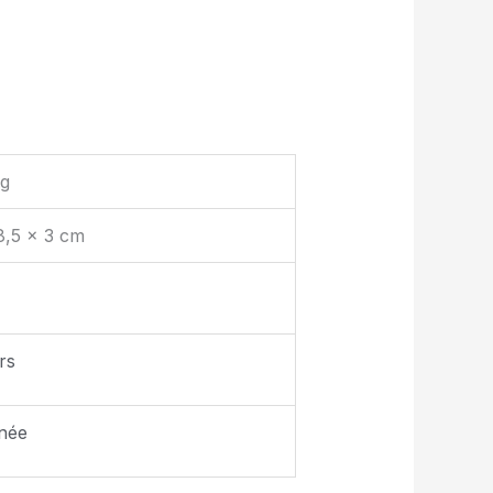
kg
8,5 × 3 cm
rs
née