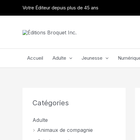
Aller
Votre Éditeur depuis plus de 45 ans
au
contenu
Accueil
Adulte
Jeunesse
Numériqu
Catégories
Adulte
Animaux de compagnie